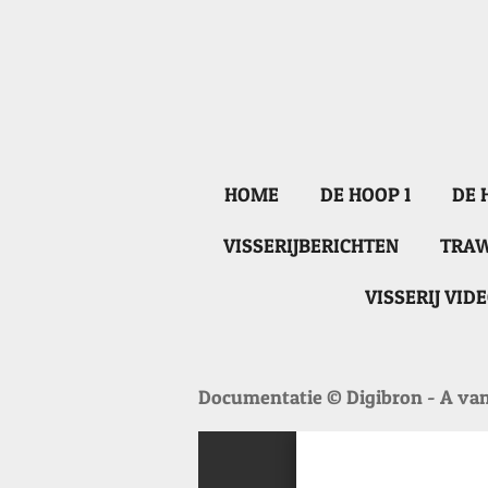
Ga
direct
naar
de
hoofdinhoud
HOME
DE HOOP 1
DE 
VISSERIJBERICHTEN
TRAW
VISSERIJ VID
Documentatie © Digibron - A van 